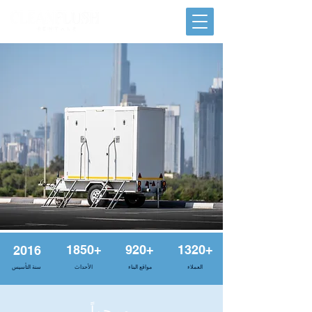
1850+
920+
1320+
2016
العملاء
مواقع البناء
الأحداث
سنة التأسيس
مرحباً