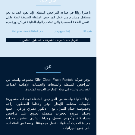
باعتبارنا روادًا في صناعة المراحيض المتنقلة، فإننا نقود الصناعة نحو
مستقبل مستدام من خلال المراحيض المتنقلة الصديقة للبيئة والتي
تعمل بالطاقة الشمسية والتي تستخدم المياه النظيفة في كل دورة مياه!
مكتفٍ ذاتيًا
إعداد سريع وسهل
تعمل بالطاقة الشمسية
صديق للبيئة
تنزيل ملف تعريف الشركة / الأسطول الخاص بنا
عن
توفر شركة Clean Flush Rentals حاليًا مجموعة واسعة من
المراحيض المتنقلة والمنتجات والخدمات الإضافية لصناعة
الفعاليات والبناء في دولة الإمارات العربية المتحدة.
لدينا تشكيلة واسعة من المراحيض المتنقلة (وحدات مقطورة)
بتكوينات مختلفة للإيجار. توفر وحداتنا المقطورة راحة
وخصوصية حمام المنزل مع ديكور عصري وراقي : جميع
وحداتنا مزودة بحجرات منفصلة تحتوي على مراحيض
سيراميكية، وأحواض غسيل، ومرايا. نشتري باستمرار معدات
جديدة لتحديث أسطولنا. بفضل مجموعتنا الواسعة من المنتجات،
نلبي جميع الميزانيات.